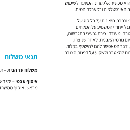
רכת Hydroflow מדגם Pearl הוא מכשיר אלקטרוני המיועד לשימוש
ת האינסטלציה ובמערכת המים.
רכת Hydroflow מדגם Pearl מורכבת חיצונית על כל סוג של
גנל ייחודי המשפיע על המלחים
רם ומעודד יצירת גרעיני התגבשות,
ום גורמי האבנית. לאחר שנוצרו,
, דבר המאפשר להם להישטף בקלות
ת להצטבר ולשקוע על דפנות הצנרת
תנאי משלוח
משלוח עד הבית
– תוספת של 0
איסוף עצמי
מראש. איסוף ממשרד הידרופלו 