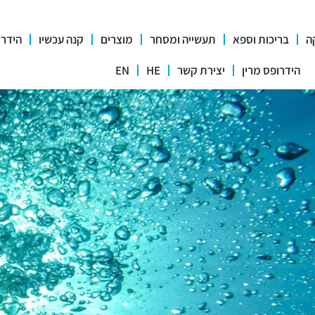
קה
בריכות וספא
תעשייה ומסחר
מוצרים
קנה עכשיו
הידרו
הידרופס מרין
יצירת קשר
HE
EN