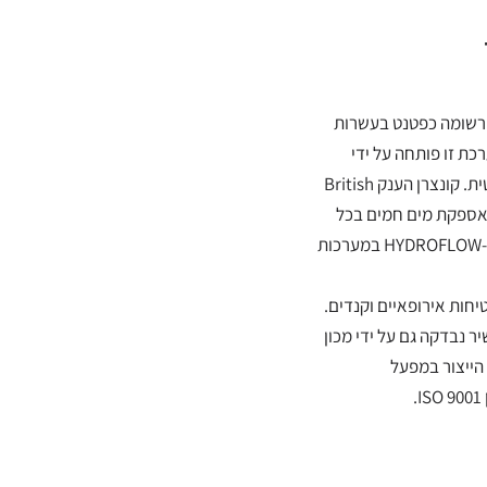
כנולוגית HYDROFLOW רשומה כפטנט בעשרות
כת זו פותחה על ידי
חברת Hydropath הבריטית. קונצרן הענק British
 העוסק באספקת מים חמים בכל
רחבי בריטניה, משתמש ב-HYDROFLOW במערכות
חות אירופאיים וקנדים.
נבדקה גם על ידי מכון
הייצור במפעל