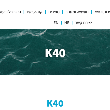
כות וספא
תעשייה ומסחר
מוצרים
קנה עכשיו
הידרופלו בעול
יצירת קשר
HE
EN
K40
K40