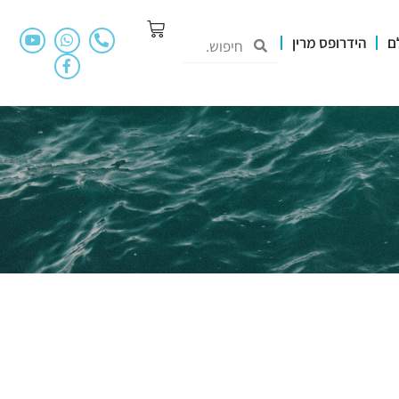
ם
הידרופס מרין