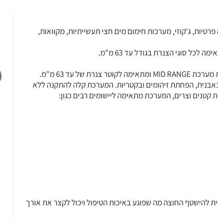
רטיות, ג'קוזי, מערכות חימום מים חצי תעשייתיות, מקוואות,
כל סוגי הצנרת בגודל עד 63 מ"מ.
מערכת HydroFLOW דגם K-40 הינה מערכת המוגדרת מערכת MID RANGE ומתאימה לקוטר צנרת של עד 63 מ"מ.
באבנית, הפחתת זיהומים ובקטריות. המערכת קלה להתקנה ללא
קטנים וצרים, המערכת מתאימה ליישומים רבים כגון:
ת להישטף החוצה מה שפוגע באיכות הטיפול ויכול לקצר את אורך