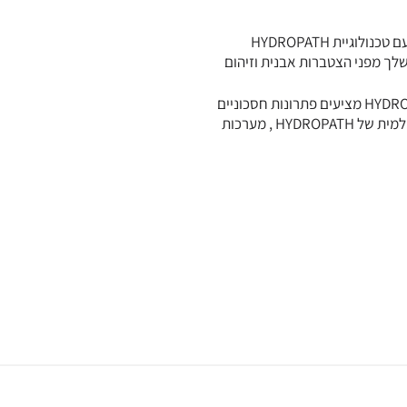
שלך מפני הצטברות אבנית וזיהום
בעזרת ניסיונם הרחב במערכות לטיפול במים, בשילוב עם שנות ניסיון בסביבה הימית, מייסדי HYDROPATH MARINE מציעים פתרונות חסכוניים
ואקולוגיים לטיפול בבעיות המים על כלי השיט השונים. HYDROPATH MARINE מתבססים על הטכנולוגיה העולמית של HYDROPATH , מערכות