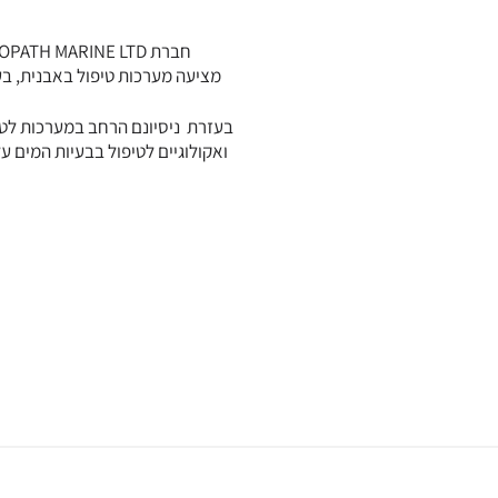
חברת HYDROPATH MARINE LTD הוקמה בשנת 2012 ופעלה מאז במטרה לשפר את תעשיית הספנות עם טכנולוגיית HYDROPATH
מציעה מערכות טיפול באבנית, בעל