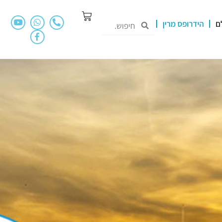
ם
הידרופס מרין