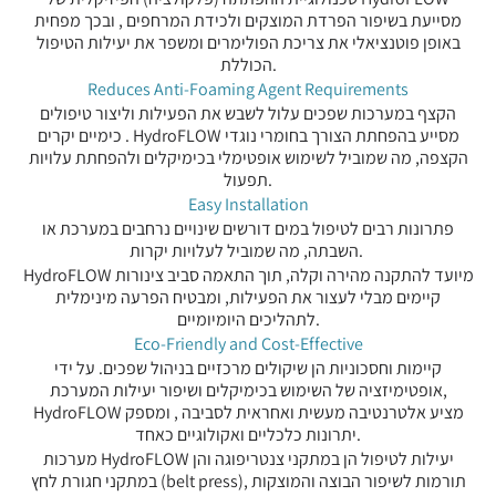
מסייעת בשיפור הפרדת המוצקים ולכידת המרחפים , ובכך מפחית
באופן פוטנציאלי את צריכת הפולימרים ומשפר את יעילות הטיפול
הכוללת.
Reduces Anti-Foaming Agent Requirements
הקצף במערכות שפכים עלול לשבש את הפעילות וליצור טיפולים
כימיים יקרים . HydroFLOW מסייע בהפחתת הצורך בחומרי נוגדי
הקצפה, מה שמוביל לשימוש אופטימלי בכימיקלים ולהפחתת עלויות
תפעול.
Easy Installation
פתרונות רבים לטיפול במים דורשים שינויים נרחבים במערכת או
השבתה, מה שמוביל לעלויות יקרות.
HydroFLOW מיועד להתקנה מהירה וקלה, תוך התאמה סביב צינורות
קיימים מבלי לעצור את הפעילות, ומבטיח הפרעה מינימלית
לתהליכים היומיומיים.
Eco-Friendly and Cost-Effective
קיימות וחסכוניות הן שיקולים מרכזיים בניהול שפכים. על ידי
אופטימיזציה של השימוש בכימיקלים ושיפור יעילות המערכת,
HydroFLOW מציע אלטרנטיבה מעשית ואחראית לסביבה , ומספק
יתרונות כלכליים ואקולוגיים כאחד.
מערכות HydroFLOW יעילות לטיפול הן במתקני צנטריפוגה והן
במתקני חגורת לחץ (belt press), תורמות לשיפור הבוצה והמוצקות