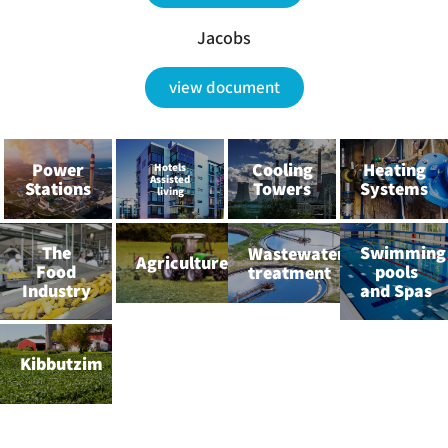
Jacobs
view document
Power
Cooling
Heating
Hotels
Assisted
Stations
Towers
Systems
living
The
Swimming
Wastewater
Agriculture
Food
pools
treatment
Industry
and Spas
Kibbutzim