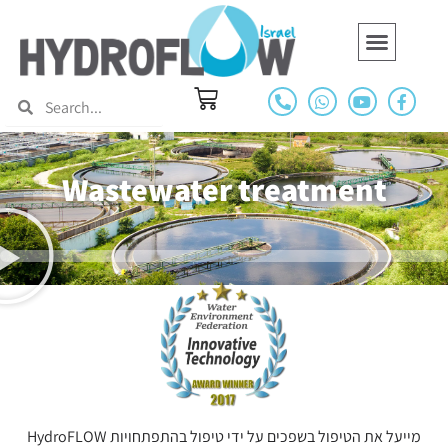
Green building
Swimming pools and Spas
Hydroflow Around The World
Hydropath Marine
Wastewater treatment
HydroFLOW מייעל את הטיפול בשפכים על ידי טיפול בהתפתחויות