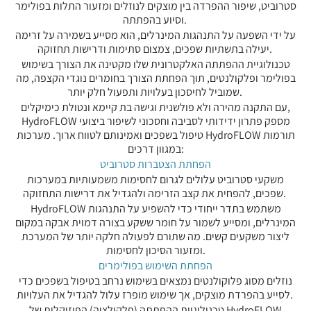
סטרוביט, שיפור ההפרדה בין מוצקים לנוזלים ומזעור התלות בפולימר
וסיוע בהפתתה.
על ידי השפעה על התנהגות המינרלים, הוא מסייע בשמירה על זרימה
יעילה בתשתיות שפכים, צמצום סתימות ודרישות תחזוקה.
טכנולוגיית ההפתתה האלקטרונית שלו מקטינה את הצורך בשימוש
בפולימר ופלקולנטים, תוך הפחתת הצורך בחומרים נוגדי הקצפה, מה
שמוביל לחיסכון בעלויות ותפעול חלק יותר.
עם התקנה מהירה ולא פולשנית וגישה בת קיימא ונטולת כימיקלים,
HydroFLOW‎ מספק פתרון ידידותי לסביבה וחסכוני לשיפור ביצועי
טיפול בשפכים ואמינותם לטווח ארוך. מערכות HydroFLOW תורמות
במגוון דרכים:
הפחתת הצטברות סטרוביט
משקעי סטרוביט עלולים לגרום לחסימות משמעותיות במערכות
שפכים, להפחית את קצב הזרימה ולהגדיל את דרישות התחזוקה.
HydroFLOW משתמש בתדר ייחודי כדי להשפיע על התנהגות
המינרלים, ומסייע לשמור על חומר ששקע בצורה דמוית אבקה במקום
ליצור משקעים קשים. מה שתורם לפעולה חלקה יותר של המערכת
ומזעור הסיכון לחסימות.
הפחתת השימוש בפולימרים
נוזלים מסוג פלוקולנטים נמצאים בשימוש נרחב בטיפול בשפכים כדי
לסייע בהפרדת מוצקים, אך שימוש מופרז עלול להגדיל את העלויות.
טכנולוגיית ההפתתה (פלקולציה) הפיזיקלית של HydroFLOW