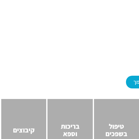
מך
טיפול
בריכות
קיבוצים
בשפכים
וספא