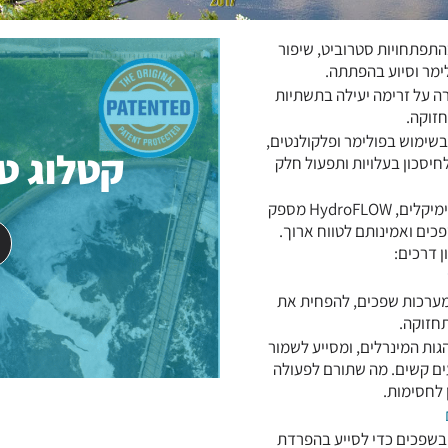
ול בהתפתחויות סטרוביט, שיפור
לימר וסיוע בהפתתה.
ה על זרימה יעילה בתשתיות
חזוקה.
שימוש בפולימר ופלקולנטים,
קטלוג ט
יסכון בעלויות ותפעול חלק
עם התקנה מהירה ולא פולשנית וגישה בת קיימא ונטולת כימיקלים, HydroFLOW‎ מספק
פכים ואמינותם לטווח ארוך.
מערכות שפכים, להפחית את
תחזוקה.
תנהגות המינרלים, ומסייע לשמור
ם קשים. מה שתורם לפעולה
 לחסימות.
 בשפכים כדי לסייע בהפרדת