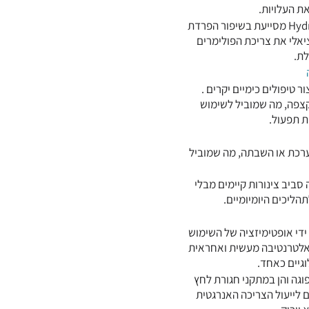
את העלויות.
טכנולוגיית ההפתתה (פלקולציה) הפיזיקלית של HydroFLOW מסייעת בשיפור הפרדת
יאלי את צריכת הפולימרים
לת.
טיפולים כימיים יקרים .
די הקצפה, מה שמוביל לשימוש
ת תפעול.
ערכת או השבתה, מה שמוביל
מה סביב צינורות קיימים מבלי
הליכים היומיומיים.
 ידי אופטימיזציה של השימוש
פור יעילות המערכת, HydroFLOW מציע אלטרנטיבה מעשית ואחראית
וגיים כאחד.
י צנטריפוגה והן במתקני חגורת לחץ
ביאים לייעול הצריכה האנרגטית