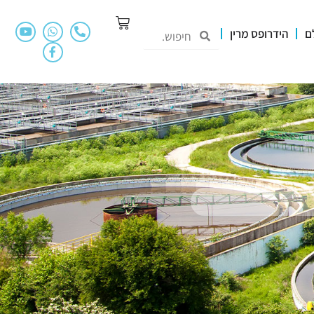
ם
הידרופס מרין