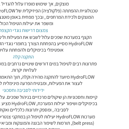
מוצקים, אך שימוש מופרז עלול להגדיל 
המוצקים ולכידת המרחפים , ובכך מפחית באופן פוטנצ
ומשפר את יעילות הטיפול הכול
צמצום דרישות נוגדי הקצפה
הקצף במערכות שפכים עלול לשבש את הפעילות וליצור 
HydroFLOW מסייע בהפחתת הצורך בחומרי נוג
אופטימלי בכימיקלים ולהפחתת עלויו
התקנה קלה
פתרונות רבים לטיפול במים דורשים שינויים נרחבים במ
לעלויות יקרות.
HydroFLOW מיועד להתקנה מהירה וקלה, תוך התא
לעצור את הפעילות, ומבטיח הפרעה מינימלית לת
ידידותי לסביבה וחסכוני
קיימות וחסכוניות הן שיקולים מרכזיים בניהול שפכים. על
בכימיקלים ושי
לסביבה , ומספק יתרונות כלכליים ואקול
מערכות HydroFLOW יעילות לטיפול הן במתקנ
(belt press), תורמות לשיפור הבוצה והמוצקות ומ