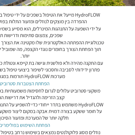
HydroFLOW מייעל את הטיפול בשפכים על ידי טיפ
ההפרדה בין מוצקים לנוזלים ומזעור התלות בפו
על ידי השפעה על התנהגות המינרלים, הוא מסייע בשמיר
שפכים, צמצום סתימות ודרישות ת
טכנולוגיית ההפתתה האלקטרונית שלו מקטינה את הצורך ב
תוך הפחתת הצורך בחומרים נוגדי הקצפה, מה שמוביל לח
יותר.
פתרון ידידותי לסביבה וחסכוני לשיפור ביצועי טיפול בש
מערכות HydroFLOW תורמות במגוון דרכים:
הפחתת הצטברות סטרוביט
משקעי סטרוביט עלולים לגרום לחסימות משמעותיות ב
קצב הזרימה ולהגדיל את דרישות ה
HydroFLOW משתמש בתדר ייחודי כדי להשפיע על ה
על חומר ששקע בצורה דמוית אבקה במקום ליצור משקעי
חלקה יותר של המערכת ומזעור הסיכון
הפחתת השימוש בפולימרים
נוזלים מסוג פלוקולנטים נמצאים בשימוש נרחב בטיפול