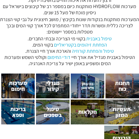
ורצון להעלות את איכות החיים בחשיבה ירוקה.
מערכות HYDROFLOW מותקנות כיום במספר רב של קיבוצים בישראל עם
ניסיון מוכח של מעל 15 שנים.
המערכות מותקנות בנקודות שונות בקיבוץ / מושב חיצונית על גבי קווי הצנרת
לצריכה כללית ומשרות תדר ייחודי המתפרס לכל אורך קווי המים ובכך
מטפלות במספר יישומים:
טיפול באבנית
בקווי מי הצריכה ובבתי החברים.
הפחתת זיהומים בקטריאליים
בקווי המים.
טיפול והפחתת קורוזיה
והארכת אורך חיי הצנרת.
הטיפול באבנית מגדיל את אורך חיי
דודי החימום
וקולטי השמש ומערכות
המים ומשפיע באופן ישיר על צריכת האנרגיה.
תחנות
מגדלי
מערכות
בתי מלון
כוח
קירור
חימום
ודיור מוגן
תעשיות
טיפול
בריכות
חקלאות
המזון
בשפכים
וספא
קיבוצים