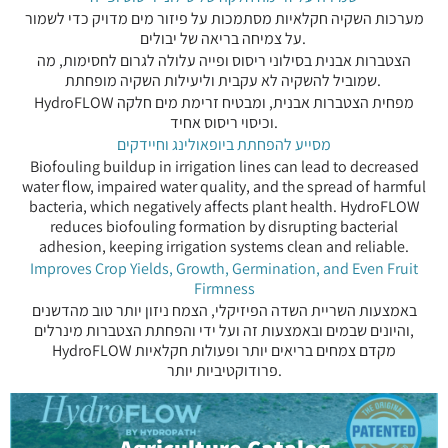
מערכות השקיה חקלאיות מסתמכות על פיזור מים מדויק כדי לשמור
על צמיחה בריאה של יבולים.
הצטברות אבנית בסילוני ריסוס ופייה עלולה לגרום לחסימות, מה
שמוביל להשקיה לא עקבית וליעילות השקיה מופחתת.
HydroFLOW מפחית הצטברות אבנית, ומבטיח זרימת מים חלקה
וכיסוי ריסוס אחיד.
מסייע להפחתת ביופאולינג וחיידקים
Biofouling buildup in irrigation lines can lead to decreased
water flow, impaired water quality, and the spread of harmful
bacteria, which negatively affects plant health. HydroFLOW
reduces biofouling formation by disrupting bacterial
adhesion, keeping irrigation systems clean and reliable.
Improves Crop Yields, Growth, Germination, and Even Fruit
Firmness
באמצעות השריית השדה הפיזיקלי, הצמח ניזון יותר טוב מהדשנים
והיונים שבמים ובאמצעות זה ועל ידי והפחתת הצטברות מינרלים,
HydroFLOW מקדם צמחים בריאים יותר ופעולות חקלאיות
פרודוקטיביות יותר.
Agriculture Catalog