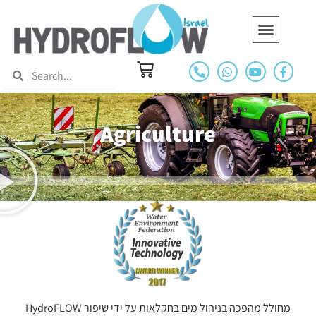
Green building
Swimming pools and Spas
Hydroflow Around The World
Hydropath Marine
Agriculture
HydroFLOW מחולל מהפכה בניהול מים בחקלאות על ידי שיפור