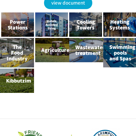
view document
Power
Cooling
Heating
Hotels
Assisted
Stations
Towers
Systems
living
The
Swimming
Wastewater
Agriculture
Food
pools
treatment
Industry
and Spas
Kibbutzim