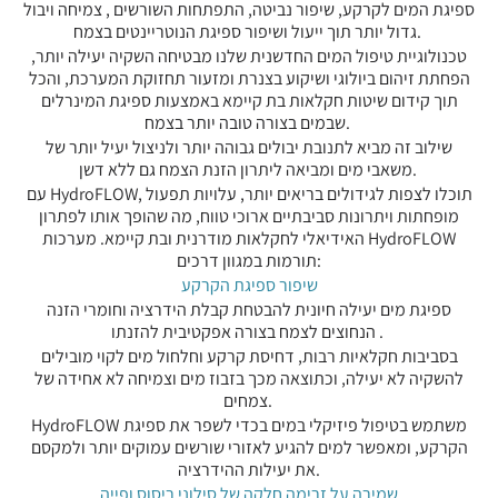
ספיגת המים לקרקע, שיפור נביטה, התפתחות השורשים , צמיחה ויבול
גדול יותר תוך ייעול ושיפור ספיגת הנוטריינטים בצמח.
טכנולוגיית טיפול המים החדשנית שלנו מבטיחה השקיה יעילה יותר,
הפחתת זיהום ביולוגי ושיקוע בצנרת ומזעור תחזוקת המערכת, והכל
תוך קידום שיטות חקלאות בת קיימא באמצעות ספיגת המינרלים
שבמים בצורה טובה יותר בצמח.
שילוב זה מביא לתנובת יבולים גבוהה יותר ולניצול יעיל יותר של
משאבי מים ומביאה ליתרון הזנת הצמח גם ללא דשן.
עם HydroFLOW, תוכלו לצפות לגידולים בריאים יותר, עלויות תפעול
מופחתות ויתרונות סביבתיים ארוכי טווח, מה שהופך אותו לפתרון
האידיאלי לחקלאות מודרנית ובת קיימא. מערכות HydroFLOW
תורמות במגוון דרכים:
שיפור ספיגת הקרקע
ספיגת מים יעילה חיונית להבטחת קבלת הידרציה וחומרי הזנה
הנחוצים לצמח בצורה אפקטיבית להזנתו .
בסביבות חקלאיות רבות, דחיסת קרקע וחלחול מים לקוי מובילים
להשקיה לא יעילה, וכתוצאה מכך בזבוז מים וצמיחה לא אחידה של
צמחים.
HydroFLOW משתמש בטיפול פיזיקלי במים בכדי לשפר את ספיגת
הקרקע, ומאפשר למים להגיע לאזורי שורשים עמוקים יותר ולמקסם
את יעילות ההידרציה.
שמירה על זרימה חלקה של סילוני ריסוס ופייה