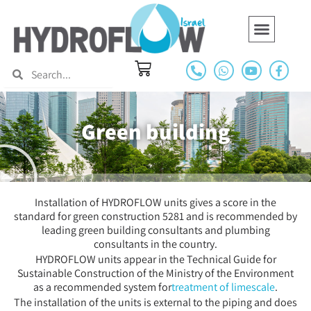
Green building
Swimming pools and Spas
Hydroflow Around The World
Hydropath Marine
Green building
Installation of HYDROFLOW units gives a score in the
standard for green construction 5281 and is recommended by
leading green building consultants and plumbing
consultants in the country.
HYDROFLOW units appear in the Technical Guide for
Sustainable Construction of the Ministry of the Environment
as a recommended system for
treatment of limescale
.
The installation of the units is external to the piping and does